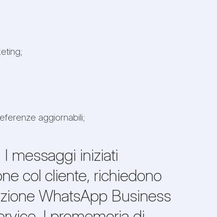
eting;
eferenze aggiornabili;
I messaggi iniziati
ione col cliente, richiedono
ntazione WhatsApp Business
service. I promemoria di