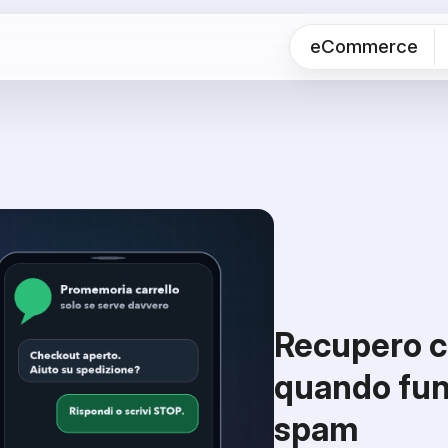
eCommerce
Recupero c
quando fun
spam