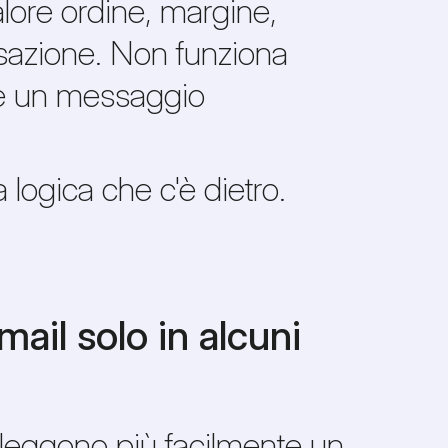
valore ordine, margine,
ersazione. Non funziona
are un messaggio
 logica che c'è dietro.
ail solo in alcuni
leggono più facilmente un