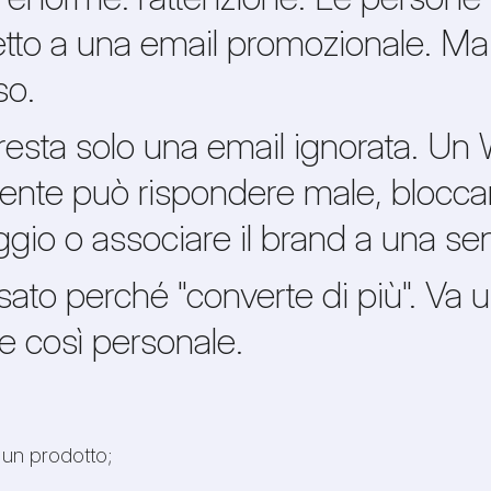
o a una email promozionale. Ma p
so.
resta solo una email ignorata. U
liente può rispondere male, bloccar
gio o associare il brand a una se
to perché "converte di più". Va 
le così personale.
o un prodotto;