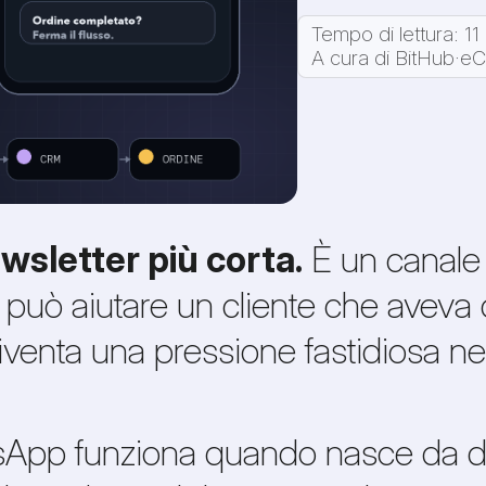
Tempo di lettura: 11
A cura di BitHub
·
eC
sletter più corta.
È un canale 
, può aiutare un cliente che aveva
iventa una pressione fastidiosa nel
tsApp funziona quando nasce da dat