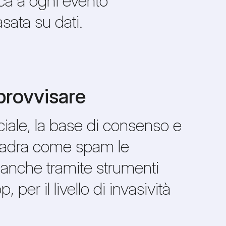
ica a ogni evento
ata su dati.
provvisare
iale, la base di consenso e
quadra come spam le
, anche tramite strumenti
er il livello di invasività