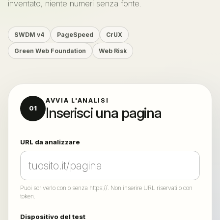
inventato, niente numeri senza fonte.
SWDM v4
PageSpeed
CrUX
Green Web Foundation
Web Risk
AVVIA L'ANALISI
Inserisci una pagina
01
URL da analizzare
Puoi scriverlo con o senza https://. Non inserire URL riservati o con
token.
Dispositivo del test