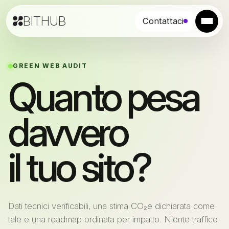
BITHUB
Contattaci
GREEN WEB AUDIT
Quanto pesa
davvero
il tuo sito?
Dati tecnici verificabili, una stima CO₂e dichiarata come
tale e una roadmap ordinata per impatto. Niente traffico