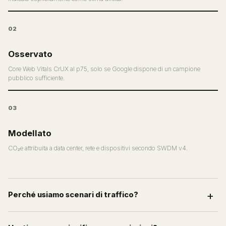
02
Osservato
Core Web Vitals CrUX al p75, solo se Google dispone di un campione
pubblico sufficiente.
03
Modellato
CO₂e attribuita a data center, rete e dispositivi secondo SWDM v4.
Perché usiamo scenari di traffico?