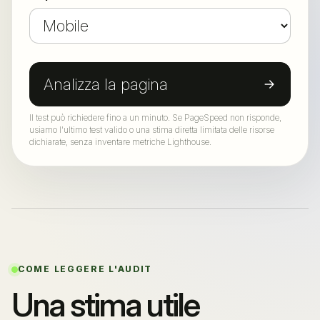
Analizza la pagina
Il test può richiedere fino a un minuto. Se PageSpeed non risponde,
usiamo l'ultimo test valido o una stima diretta limitata delle risorse
dichiarate, senza inventare metriche Lighthouse.
COME LEGGERE L'AUDIT
Una stima utile