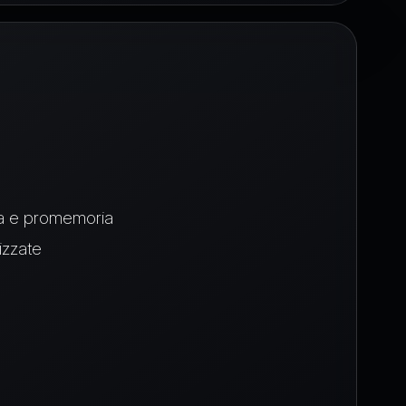
za e promemoria
izzate