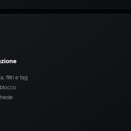
azione
 filtri e tag
 blocco
schede