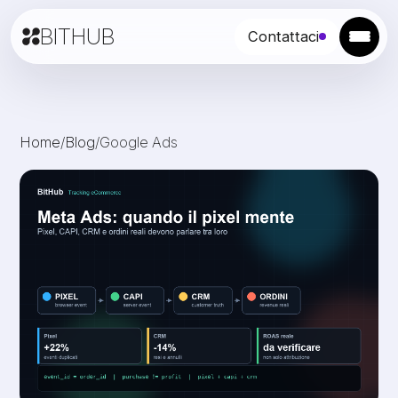
BITHUB
Contattaci
Home
/
Blog
/
Google Ads