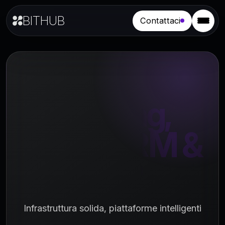
BITHUB
Contattaci
Hosting,
CMS, CRM &
ERP
Infrastruttura solida, piattaforme intelligenti