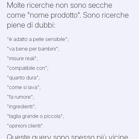
Molte ricerche non sono secche
come "nome prodotto". Sono ricerche
piene di dubbi:
"è adatto a pelle sensibile";
"va bene per bambini";
"misure reali";
"compatibile con";
"quanto dura";
"come si lava";
"fa rumore";
"ingredienti";
"taglia grande o piccola";
"opinioni clienti".
Queste query sono spesso più vicine