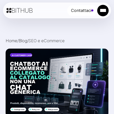
BITHUB
Contattaci
Home
/
Blog
/
SEO e eCommerce