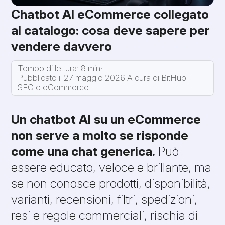
Chatbot AI eCommerce collegato
al catalogo: cosa deve sapere per
vendere davvero
Tempo di lettura: 8 min
·
Pubblicato il 27 maggio 2026
·
A cura di BitHub
·
SEO e eCommerce
Un chatbot AI su un eCommerce
non serve a molto se risponde
come una chat generica.
Può
essere educato, veloce e brillante, ma
se non conosce prodotti, disponibilità,
varianti, recensioni, filtri, spedizioni,
resi e regole commerciali, rischia di