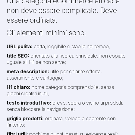
Una categoria eCommerce efficace
non deve essere complicata. Deve
essere ordinata.
Gli elementi minimi sono:
URL pulita:
corta, leggibile e stabile nel tempo;
title SEO:
orientato alla ricerca principale, non copiato
uguale all'H1 se non serve;
meta description:
utile per chiarire offerta,
assortimento e vantaggio;
H1 chiaro:
nome categoria comprensibile, senza
giochi creativi inutili;
testo introduttivo:
breve, sopra o vicino ai prodotti,
senza bloccare la navigazione;
griglia prodotti:
ordinata, veloce e coerente con
l'intento;
filtri utili:
pochi ma buoni, basati su esigenze reali;