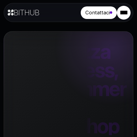
BITHUB
Contattaci
Sicurezza
WordPress,
WooCommer
ce e
PrestaShop