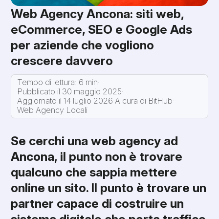
Web Agency Ancona: siti web,
eCommerce, SEO e Google Ads
per aziende che vogliono
crescere davvero
Tempo di lettura: 6 min
·
Pubblicato il 30 maggio 2025
·
Aggiornato il 14 luglio 2026
·
A cura di BitHub
·
Web Agency Locali
Se cerchi una web agency ad
Ancona, il punto non è trovare
qualcuno che sappia mettere
online un sito. Il punto è trovare un
partner capace di costruire un
sistema digitale che porta traffico