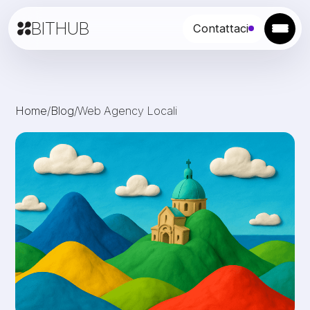
BITHUB
Contattaci
Home
/
Blog
/
Web Agency Locali