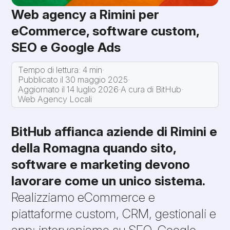
Web agency a Rimini per
eCommerce, software custom,
SEO e Google Ads
Tempo di lettura: 4 min
·
Pubblicato il 30 maggio 2025
·
Aggiornato il 14 luglio 2026
·
A cura di BitHub
·
Web Agency Locali
BitHub affianca aziende di Rimini e
della Romagna quando sito,
software e marketing devono
lavorare come un unico sistema.
Realizziamo eCommerce e
piattaforme custom, CRM, gestionali e
app; interveniamo su SEO, Google