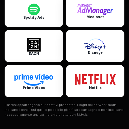
Mediaset
Spotify Ads
Disney+
DAZN
Prime Video
Netflix
I marchi appartengono ai rispettivi proprietari. I loghi dei network media
indicano i canali sui quali è possibile pianificare campagne e non implicano
necessariamente una partnership diretta con BitHub.