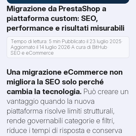
Migrazione da PrestaShop a
piattaforma custom: SEO,
performance e risultati misurabili
Tempo di lettura: 5 min
·
Pubblicato il 23 luglio 2025
·
Aggiornato il 14 luglio 2026
·
A cura di BitHub
·
SEO e eCommerce
Una migrazione eCommerce non
migliora la SEO solo perché
cambia la tecnologia.
Può creare un
vantaggio quando la nuova
piattaforma risolve limiti strutturali,
rende governabili categorie e filtri,
riduce i tempi di risposta e conserva