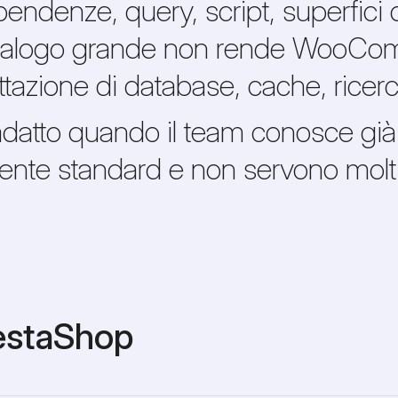
ndenze, query, script, superfici 
catalogo grande non rende WooC
ttazione di database, cache, ricerc
to quando il team conosce già 
nte standard e non servono molti 
estaShop