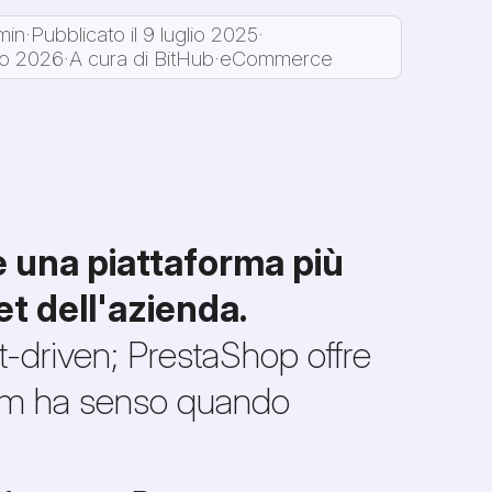
min
·
Pubblicato il 9 luglio 2025
·
lio 2026
·
A cura di BitHub
·
eCommerce
e una piattaforma più
t dell'azienda.
-driven; PrestaShop offre
tom ha senso quando