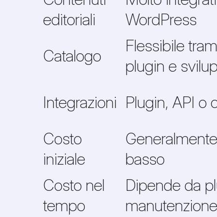
editoriali
WordPress
Flessibile tram
Catalogo
plugin e svilu
Integrazioni
Plugin, API o
Costo
Generalmente
iniziale
basso
Costo nel
Dipende da pl
tempo
manutenzion