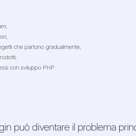
eam;
ori;
ogetti che partono gradualmente;
rodotti;
cessi con sviluppo PHP.
ugin può diventare il problema prin