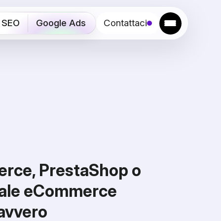
SEO
Google Ads
Contattaci
ce, PrestaShop o
uale eCommerce
davvero