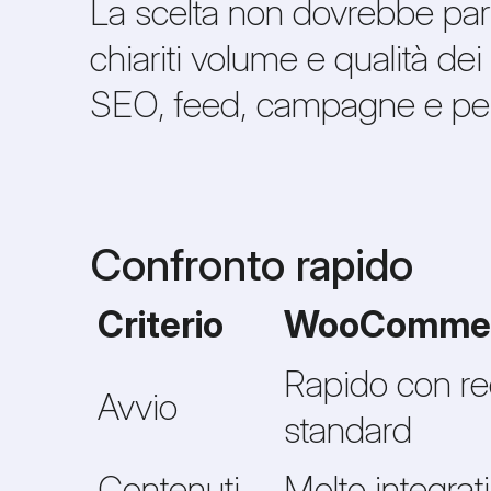
La scelta non dovrebbe part
chiariti volume e qualità dei
SEO, feed, campagne e pers
Confronto rapido
Criterio
WooComme
Rapido con req
Avvio
standard
Contenuti
Molto integrat