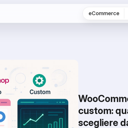
eCommerce
WooCommer
custom: q
scegliere 