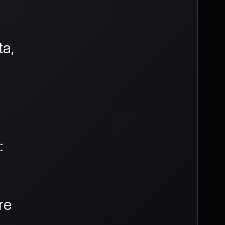
ta,
:
re