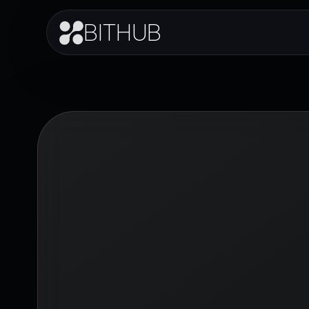
BITHUB
Agen