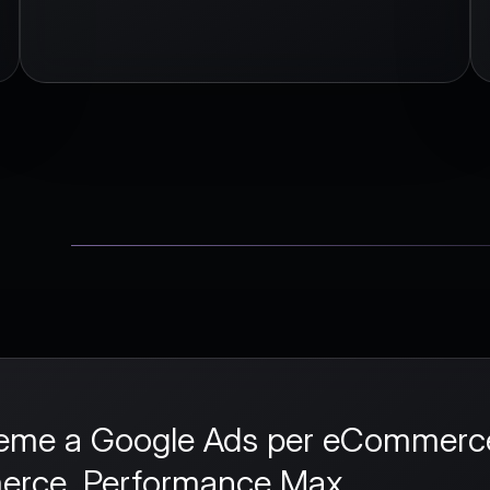
ili
ieme a
Google Ads per eCommerc
erce
,
Performance Max