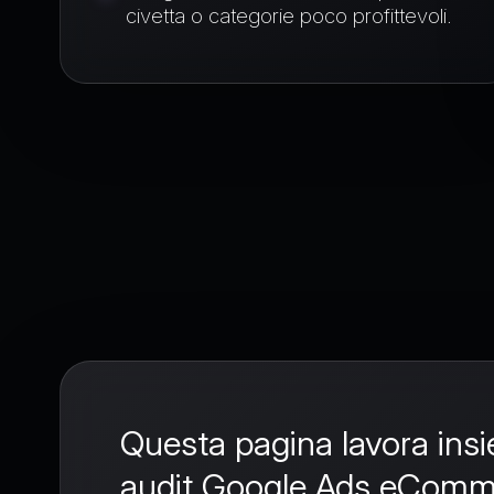
civetta o categorie poco profittevoli.
Collegamenti ut
Questa pagina lavora ins
audit Google Ads eComm