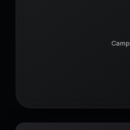
eCo
Campag