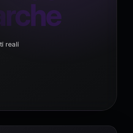
rche
i reali