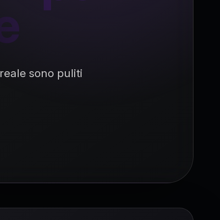
e
eale sono puliti