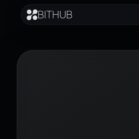
BITHUB
Perf