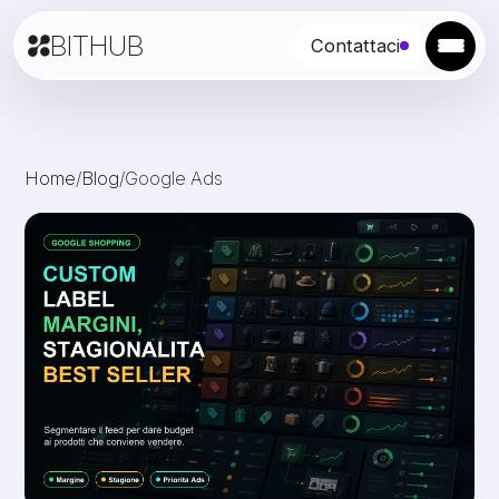
BITHUB
Contattaci
Home
/
Blog
/
Google Ads