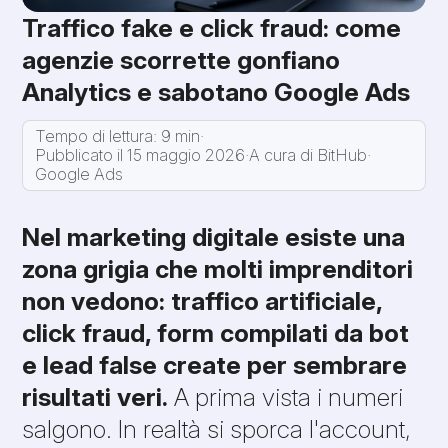
Traffico fake e click fraud: come
agenzie scorrette gonfiano
Analytics e sabotano Google Ads
Tempo di lettura: 9 min
·
Pubblicato il 15 maggio 2026
·
A cura di BitHub
·
Google Ads
Nel marketing digitale esiste una
zona grigia che molti imprenditori
non vedono: traffico artificiale,
click fraud, form compilati da bot
e lead false create per sembrare
risultati veri.
A prima vista i numeri
salgono. In realtà si sporca l'account,