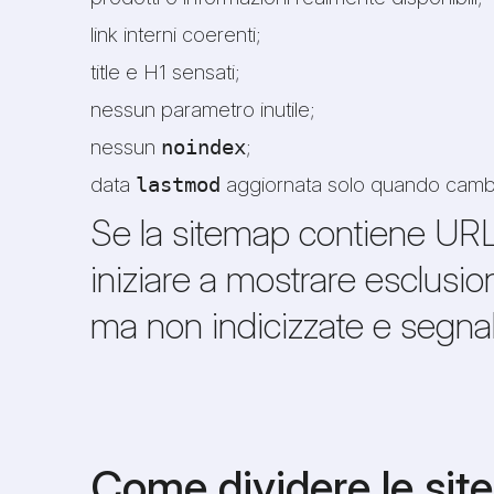
link interni coerenti;
title e H1 sensati;
nessun parametro inutile;
nessun
;
noindex
data
aggiornata solo quando cambia
lastmod
Se la sitemap contiene URL 
iniziare a mostrare esclusio
ma non indicizzate e segnali 
Come dividere le si