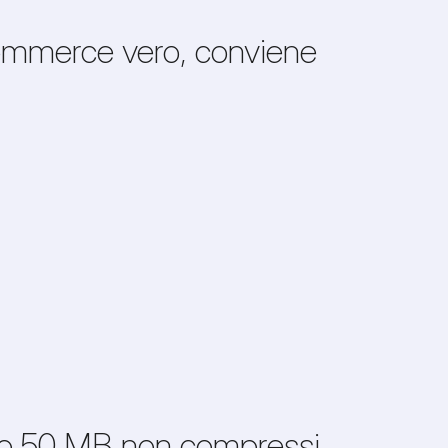
Commerce vero, conviene
RL o 50 MB non compressi