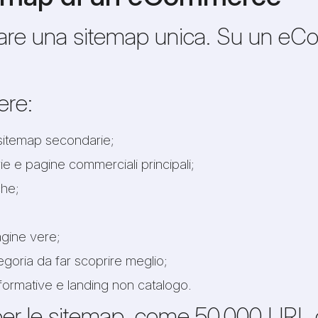
stare una sitemap unica. Su un e
ere:
 sitemap secondarie;
e e pagine commerciali principali;
he;
pagine vere;
goria da far scoprire meglio;
nformative e landing non catalogo.
ci per le sitemap, come 50.000 U