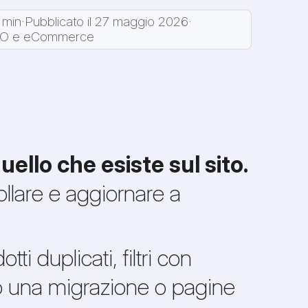
 min
·
Pubblicato il 27 maggio 2026
·
O e eCommerce
ello che esiste sul sito.
llare e aggiornare a
i duplicati, filtri con
o una migrazione o pagine