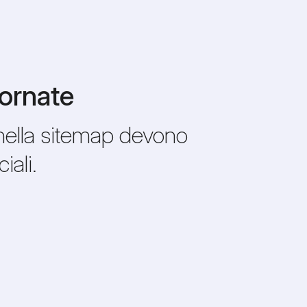
iornate
nella sitemap devono
iali.