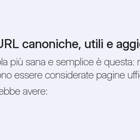
URL canoniche, utili e agg
a più sana e semplice è questa: 
o essere considerate pagine uffic
ebbe avere: