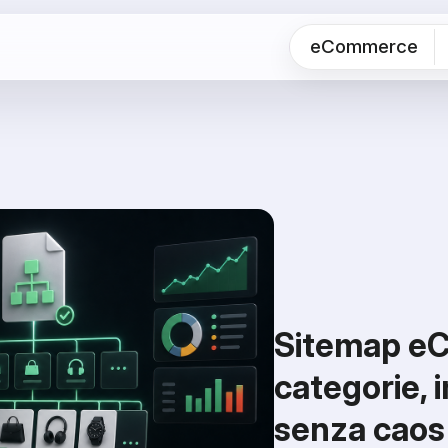
eCommerce
Sitemap eC
categorie, 
senza caos