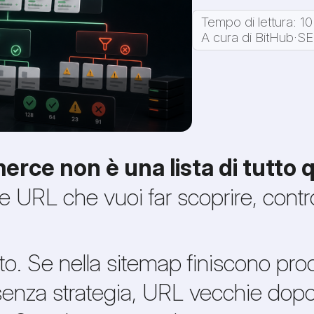
Tempo di lettura: 10
A cura di BitHub
·
SE
ce non è una lista di tutto qu
 URL che vuoi far scoprire, contro
. Se nella sitemap finiscono prodott
 senza strategia, URL vecchie dop