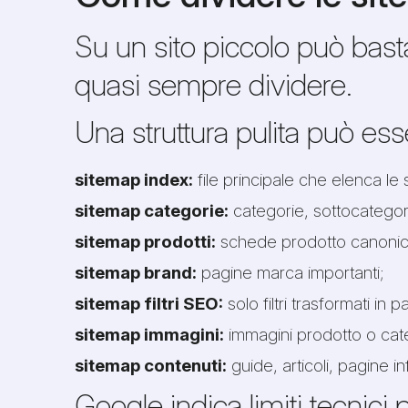
Su un sito piccolo può ba
quasi sempre dividere.
Una struttura pulita può ess
sitemap index:
file principale che elenca le
sitemap categorie:
categorie, sottocategori
sitemap prodotti:
schede prodotto canonic
sitemap brand:
pagine marca importanti;
sitemap filtri SEO:
solo filtri trasformati in 
sitemap immagini:
immagini prodotto o cate
sitemap contenuti:
guide, articoli, pagine i
Google indica limiti tecni